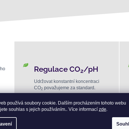
Regulace CO
/pH
ého
2
Udržovat konstantní koncentraci
CO
považujeme za standard.
2
web používá soubory cookie. Dalším procházením tohoto webu
jete souhlas s jejich používáním.. Více informací
zde
.
avení
Souh