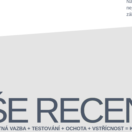
Na
ne
zá
ŠE RECE
TNÁ VAZBA + TESTOVÁNÍ + OCHOTA + VSTŘÍCNOST = 