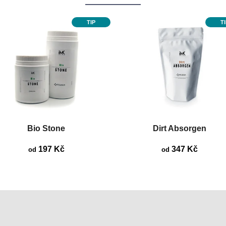
TIP
T
Bio Stone
Dirt Absorgen
197 Kč
347 Kč
od
od