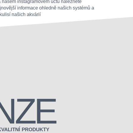
 našem instagramovém účtu naleznete
jnovější informace ohledně našich systémů a
kulisí našich akvárií
NZE
KVALITNÍ PRODUKTY