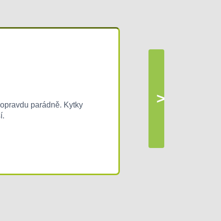
>
í opravdu parádně. Kytky
í.