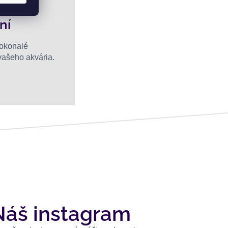
ní
dokonalé
 vašeho akvária.
Náš instagram