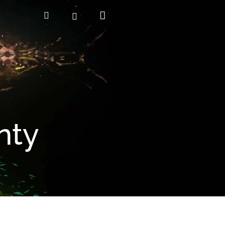
Nákupní
Hledat
Přihlášení
košík
nty