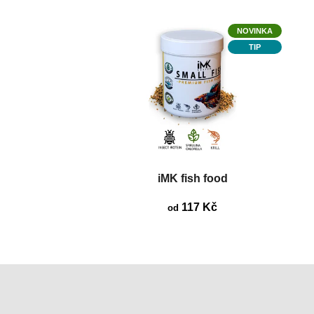
NOVINKA
TIP
iMK fish food
117 Kč
od