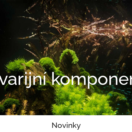
varijní kompone
Novinky