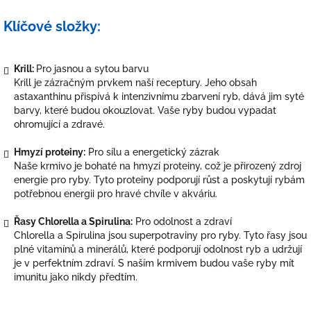
Klíčové složky:
Krill:
Pro jasnou a sytou barvu
Krill je zázračným prvkem naší receptury. Jeho obsah
astaxanthinu přispívá k intenzivnímu zbarvení ryb, dává jim syté
barvy, které budou okouzlovat. Vaše ryby budou vypadat
ohromující a zdravé.
Hmyzí proteiny:
Pro sílu a energetický zázrak
Naše krmivo je bohaté na hmyzí proteiny, což je přirozený zdroj
energie pro ryby. Tyto proteiny podporují růst a poskytují rybám
potřebnou energii pro hravé chvíle v akváriu.
Řasy Chlorella a Spirulina:
Pro odolnost a zdraví
Chlorella a Spirulina jsou superpotraviny pro ryby. Tyto řasy jsou
plné vitamínů a minerálů, které podporují odolnost ryb a udržují
je v perfektním zdraví. S naším krmivem budou vaše ryby mít
imunitu jako nikdy předtím.