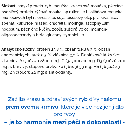
Složení:
hmyzí protein, rybí moučka, krevetová moučka, pšenice,
pšeničný protein, rýžová mouka, spirulina, krill, olihňová moučka,
mix léčivých bylin, oves, žito, sója, lososový olej, piv. kvasnice,
špenát, kukuřice, hrášek, chlorella, moringa, ascophyllum
nodosum, pšeničné klíčky, zeolit, sušená vejce, mannan-
oligosaccharidy a beta-glucany, symbiotika.
Analytické složky:
protein 45,8 %, obsah tuku 8,3 %, obsah
anorganických látek 8,5 %, vláknina 3,8 %. Doplňkové látky/kg:
vitamíny: A (3a672a) 28000 m.j., C (3a300) 210 mg, D3 (3a671) 2100
m.j.; s barvivy; stopové prvky: Fe (3b103) 33 mg, Mn (3b502) 43
mg, Zn (3b603) 42 mg; s antioxidanty.
Zažijte krásu a zdraví svých ryb díky našemu
prémiovému krmivu
, které je více než jen jídlo
pro ryby.
– je to harmonie mezi péčí a dokonalostí -