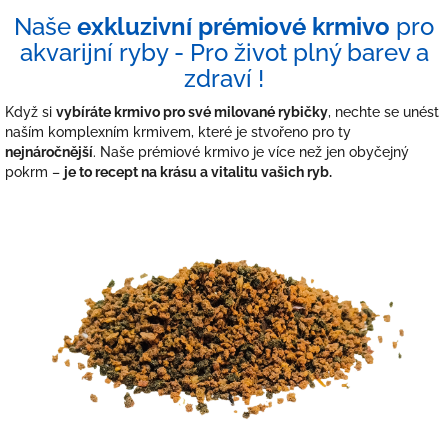
Naše
exkluzivní prémiové krmivo
pro
akvarijní ryby - Pro život plný barev a
zdraví !
Když si
vybíráte krmivo pro své milované rybičky
, nechte se unést
naším komplexním krmivem, které je stvořeno pro ty
nejnáročnější
. Naše prémiové krmivo je více než jen obyčejný
pokrm –
je to recept na krásu a vitalitu vašich ryb.