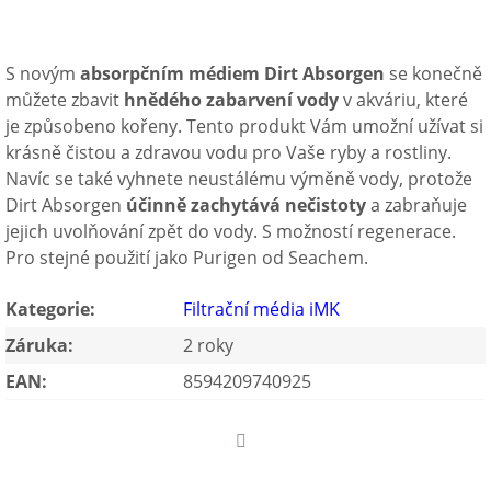
S novým
absorpčním médiem Dirt Absorgen
se konečně
můžete zbavit
hnědého zabarvení vody
v akváriu, které
je způsobeno kořeny. Tento produkt Vám umožní užívat si
krásně čistou a zdravou vodu pro Vaše ryby a rostliny.
Navíc se také vyhnete neustálému výměně vody, protože
Dirt Absorgen
účinně zachytává nečistoty
a zabraňuje
jejich uvolňování zpět do vody. S
možností regenerace.
Pro stejné použití jako Purigen od Seachem.
Kategorie
:
Filtrační média iMK
Záruka
:
2 roky
EAN
:
8594209740925
Twitter