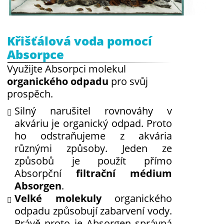
Křišťálová voda pomocí
Absorpce
Využijte Absorpci molekul
organického odpadu
pro svůj
prospěch.
Silný narušitel rovnováhy v
akváriu je organický odpad. Proto
ho odstraňujeme z akvária
různými způsoby. Jeden ze
způsobů je použít přímo
Absorpční
filtrační médium
Absorgen
.
Velké molekuly
organického
odpadu způsobují zabarvení vody.
Právě proto je Absorgen správná