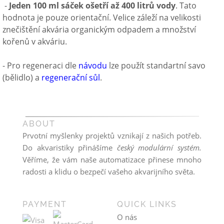
-
Jeden 100 ml sáček ošetří až 400 litrů vody
. Tato
hodnota je pouze orientační. Velice záleží na velikosti
znečištění akvária organickým odpadem a množství
kořenů v akváriu.
- Pro regeneraci dle
návodu
lze použít standartní savo
(bělidlo) a
regenerační sůl
.
ABOUT
Prvotní myšlenky projektů vznikají z našich potřeb.
Do akvaristiky přinášíme
český modulární systém.
Věříme, že vám naše automatizace přinese mnoho
radosti a klidu o bezpečí vašeho akvarijního světa.
PAYMENT
QUICK LINKS
O nás