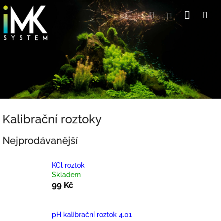
Přejít
Nákup
Hledat
Me
Přihlášení
na
obsah
košík
Kalibrační roztoky
Nejprodávanější
KCl roztok
Skladem
99 Kč
pH kalibrační roztok 4.01