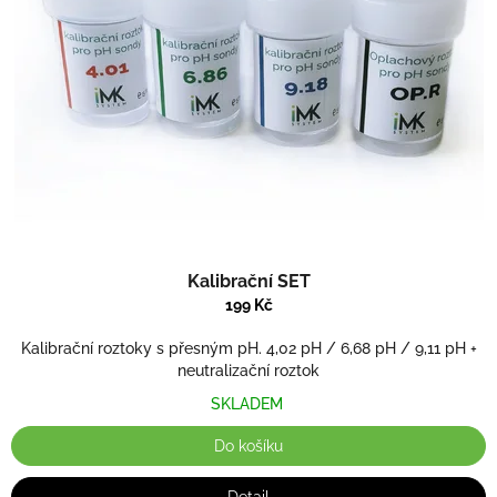
t
p
ů
r
o
d
u
k
t
ů
Kalibrační SET
199 Kč
Kalibrační roztoky s přesným pH. 4,02 pH / 6,68 pH / 9,11 pH +
neutralizační roztok
SKLADEM
Do košíku