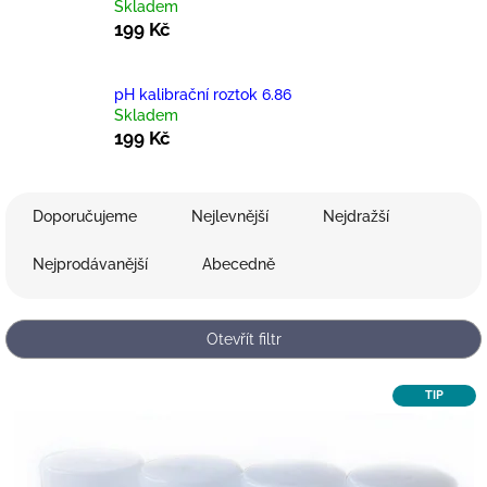
Skladem
199 Kč
pH kalibrační roztok 6.86
Skladem
199 Kč
Ř
Doporučujeme
Nejlevnější
Nejdražší
a
z
Nejprodávanější
Abecedně
e
n
í
Otevřít filtr
p
r
V
o
TIP
ý
d
p
u
i
k
s