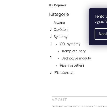
Domů
/
Doprava
P
Kategorie
o
Přeskočit
Tento 
kategorie
s
vyjadřu
Akvária
t
Osvětlení
r
Nast
a
Systémy
n
CO₂ systémy
n
í
Kompletní sety
p
Jednotlivé moduly
a
Řízení osvětlení
n
e
Příslušenství
l
ABOUT