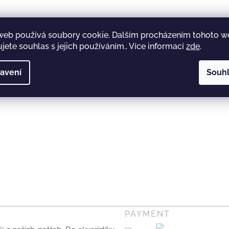
Doprava
web používá soubory cookie. Dalším procházením tohoto 
jete souhlas s jejich používáním.. Více informací
zde
.
avení
Souh
PAYMENT