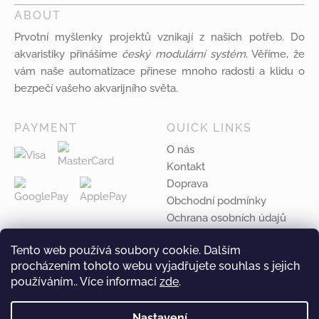
ABOUT
Prvotní myšlenky projektů vznikají z našich potřeb. Do
akvaristiky přinášíme
český modulární systém.
Věříme, že
vám naše automatizace přinese mnoho radosti a klidu o
bezpečí vašeho akvarijního světa.
PAYMENT
QUICK LINKS
O nás
Kontakt
Doprava
Obchodní podmínky
Ochrana osobních údajů
Ke stažení
Tento web používá soubory cookie. Dalším
procházením tohoto webu vyjadřujete souhlas s jejich
Copyright © 2024 All Rights Reserved by
iMK system s.
používáním.. Více informací
zde
.
r. o.
Nastavení