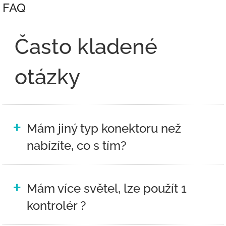
FAQ
Často kladené
otázky
+
Mám jiný typ konektoru než
nabízíte, co s tím?
+
Mám více světel, lze použít 1
kontrolér ?