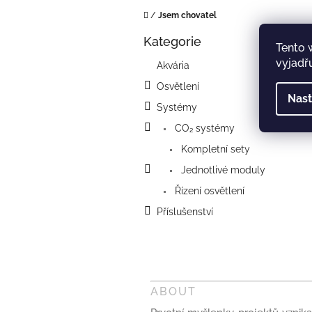
Domů
/
Jsem chovatel
P
Kategorie
o
Přeskočit
Tento 
kategorie
s
vyjadřu
Akvária
t
Osvětlení
r
Nast
a
Systémy
n
CO₂ systémy
n
í
Kompletní sety
p
Jednotlivé moduly
a
Řízení osvětlení
n
e
Příslušenství
l
ABOUT