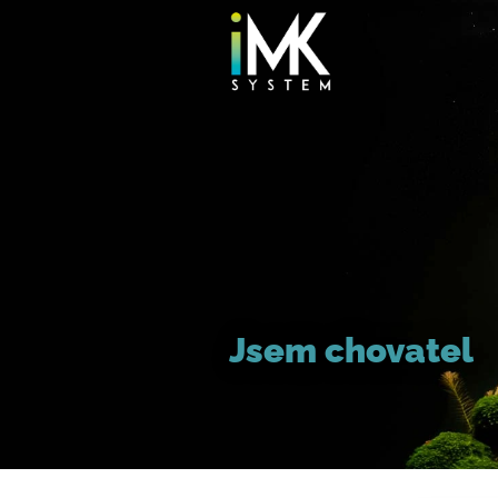
Přejít
na
obsah
Jsem chovatel