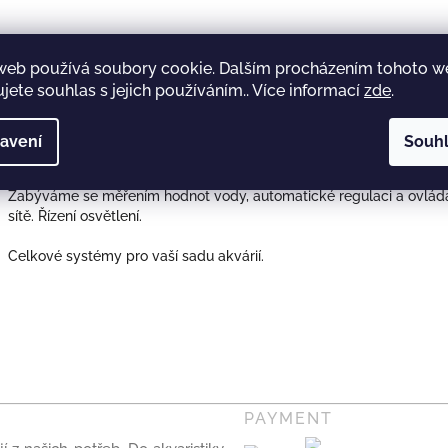
Jsem chovatel
web používá soubory cookie. Dalším procházením tohoto 
jete souhlas s jejich používáním.. Více informací
zde
.
Jste větší nebo menší chovatel akvarijních živočichů a potřebujete
Kontaktujte nás a můžeme probrat vaše potřeby a navrhnout speci
avení
Souh
Zabýváme se měřením hodnot vody, automatické regulaci a ovládán
sítě. Řízení osvětlení.
Celkové systémy pro vaší sadu akvárií.
PAYMENT