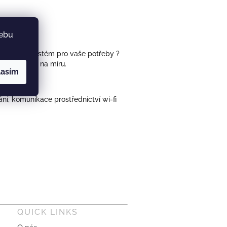
webu
 speciální systém pro vaše potřeby ?
ální systém na míru.
lasím
í, komunikace prostřednictví wi-fi
QUICK LINKS