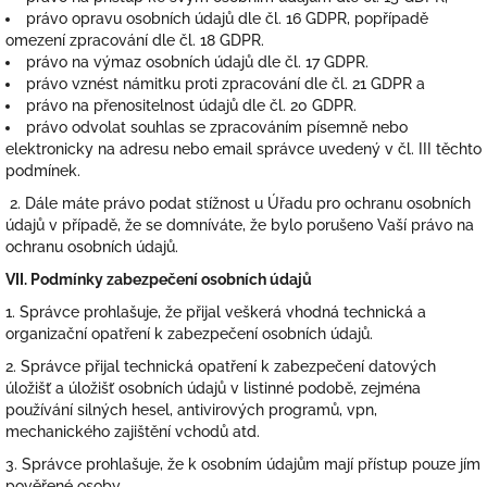
právo opravu osobních údajů dle čl. 16 GDPR, popřípadě
omezení zpracování dle čl. 18 GDPR.
právo na výmaz osobních údajů dle čl. 17 GDPR.
právo vznést námitku proti zpracování dle čl. 21 GDPR a
právo na přenositelnost údajů dle čl. 20 GDPR.
právo odvolat souhlas se zpracováním písemně nebo
elektronicky na adresu nebo email správce uvedený v čl. III těchto
podmínek.
2. Dále máte právo podat stížnost u Úřadu pro ochranu osobních
údajů v případě, že se domníváte, že bylo porušeno Vaší právo na
ochranu osobních údajů.
VII.
Podmínky zabezpečení osobních údajů
1. Správce prohlašuje, že přijal veškerá vhodná technická a
organizační opatření k zabezpečení osobních údajů.
2. Správce přijal technická opatření k zabezpečení datových
úložišť a úložišť osobních údajů v listinné podobě, zejména
používání silných hesel, antivirových programů, vpn,
mechanického zajištění vchodů atd.
3. Správce prohlašuje, že k osobním údajům mají přístup pouze jím
pověřené osoby.