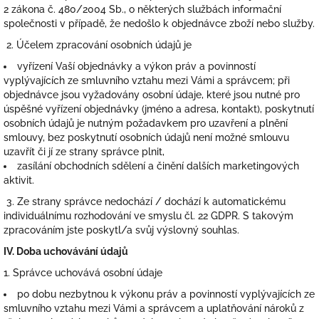
2 zákona č. 480/2004 Sb., o některých službách informační
společnosti v případě, že nedošlo k objednávce zboží nebo služby.
2. Účelem zpracování osobních údajů je
vyřízení Vaší objednávky a výkon práv a povinností
vyplývajících ze smluvního vztahu mezi Vámi a správcem; při
objednávce jsou vyžadovány osobní údaje, které jsou nutné pro
úspěšné vyřízení objednávky (jméno a adresa, kontakt), poskytnutí
osobních údajů je nutným požadavkem pro uzavření a plnění
smlouvy, bez poskytnutí osobních údajů není možné smlouvu
uzavřít či jí ze strany správce plnit,
zasílání obchodních sdělení a činění dalších marketingových
aktivit.
3. Ze strany správce nedochází / dochází k automatickému
individuálnímu rozhodování ve smyslu čl. 22 GDPR. S takovým
zpracováním jste poskytl/a svůj výslovný souhlas.
IV.
Doba uchovávání údajů
1. Správce uchovává osobní údaje
po dobu nezbytnou k výkonu práv a povinností vyplývajících ze
smluvního vztahu mezi Vámi a správcem a uplatňování nároků z