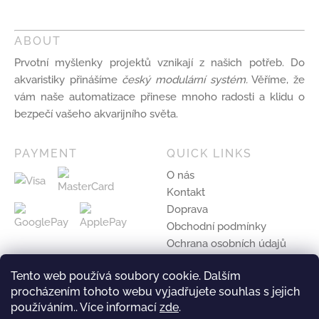
ABOUT
Prvotní myšlenky projektů vznikají z našich potřeb. Do
akvaristiky přinášíme
český modulární systém.
Věříme, že
vám naše automatizace přinese mnoho radosti a klidu o
bezpečí vašeho akvarijního světa.
PAYMENT
QUICK LINKS
O nás
Kontakt
Doprava
Obchodní podmínky
Ochrana osobních údajů
Ke stažení
Tento web používá soubory cookie. Dalším
procházením tohoto webu vyjadřujete souhlas s jejich
Copyright © 2024 All Rights Reserved by
iMK system s.
používáním.. Více informací
zde
.