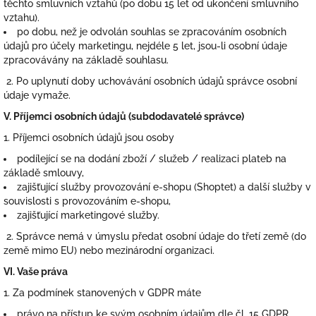
těchto smluvních vztahů (po dobu 15 let od ukončení smluvního
vztahu).
po dobu, než je odvolán souhlas se zpracováním osobních
údajů pro účely marketingu, nejdéle 5 let, jsou-li osobní údaje
zpracovávány na základě souhlasu.
2. Po uplynutí doby uchovávání osobních údajů správce osobní
údaje vymaže.
V.
Příjemci osobních údajů (subdodavatelé správce)
1. Příjemci osobních údajů jsou osoby
podílející se na dodání zboží / služeb / realizaci plateb na
základě smlouvy,
zajišťující služby provozování e-shopu (Shoptet) a další služby v
souvislosti s provozováním e-shopu,
zajišťující marketingové služby.
2. Správce nemá v úmyslu předat osobní údaje do třetí země (do
země mimo EU) nebo mezinárodní organizaci.
VI.
Vaše práva
1. Za podmínek stanovených v GDPR máte
právo na přístup ke svým osobním údajům dle čl. 15 GDPR,