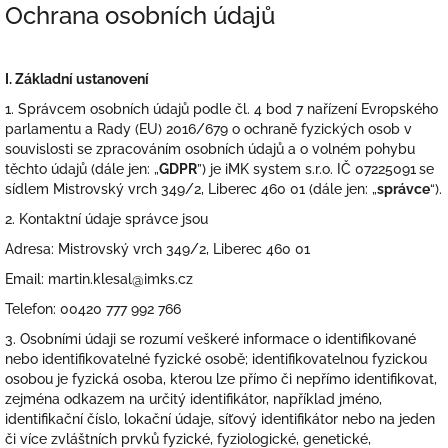
Ochrana osobních údajů
I.
Základní ustanovení
1. Správcem osobních údajů podle čl. 4 bod 7 nařízení Evropského
parlamentu a Rady (EU) 2016/679 o ochraně fyzických osob v
souvislosti se zpracováním osobních údajů a o volném pohybu
těchto údajů (dále jen: „
GDPR
”) je iMK system s.r.o. IČ 07225091
se
sídlem Mistrovský vrch 349/2, Liberec 460 01 (dále jen: „
správce
“).
2. Kontaktní údaje správce jsou
Adresa: Mistrovský vrch 349/2, Liberec 460 01
Email: martin.klesal@imks.cz
Telefon: 00420 777 992 766
3. Osobními údaji se rozumí veškeré informace o identifikované
nebo identifikovatelné fyzické osobě; identifikovatelnou fyzickou
osobou je fyzická osoba, kterou lze přímo či nepřímo identifikovat,
zejména odkazem na určitý identifikátor, například jméno,
identifikační číslo, lokační údaje, síťový identifikátor nebo na jeden
či více zvláštních prvků fyzické, fyziologické, genetické,