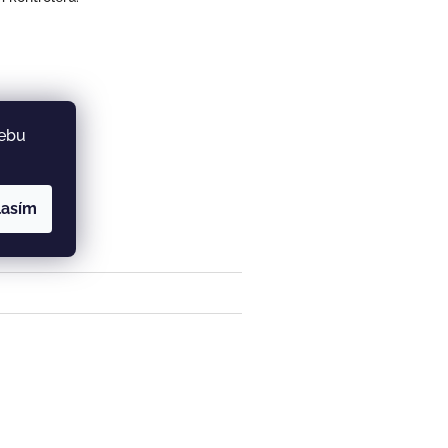
webu
lasím