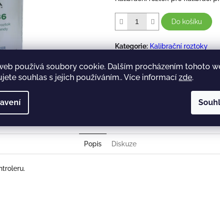
Do košíku
Kategorie
:
Kalibrační roztoky
EAN
:
8594209740949
web používá soubory cookie. Dalším procházením tohoto 
jete souhlas s jejich používáním.. Více informací
zde
.
avení
Souh
Twitter
Popis
Diskuze
ntroleru.