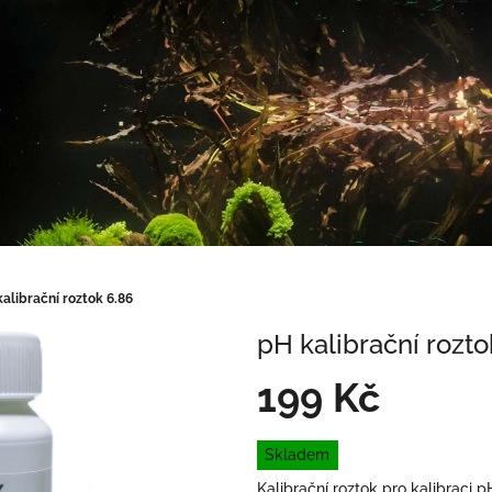
alibrační roztok 6.86
pH kalibrační rozto
199 Kč
Měrná
Skladem
cena:
Kalibrační roztok pro kalibraci p