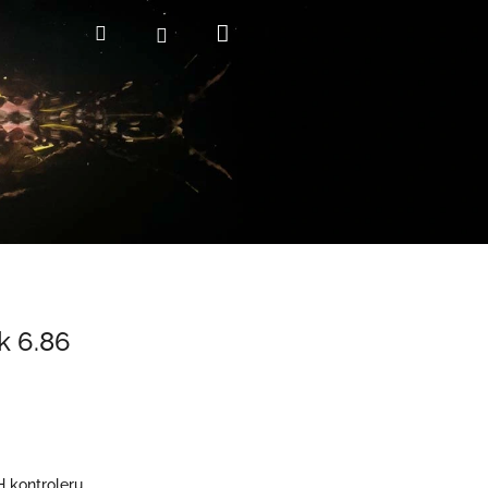
Nákupní
Hledat
Přihlášení
košík
k 6.86
H kontroleru.