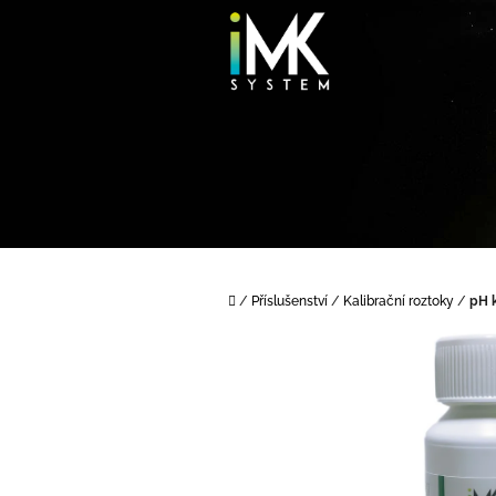
Přejít
na
obsah
Domů
/
Příslušenství
/
Kalibrační roztoky
/
pH k