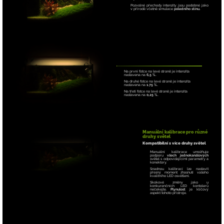
Pozvolné přechody intenzity jasu podobné jako
v přírodě včetně simulace
poledního stínu.
Na první fotce na levé straně je intenzita
nastavena na
6,5 %.
Na druhé fotce na levé straně je intenzita
nastavena na
1.75 %.
Na třetí fotce na levé straně je intenzita
nastavena na
0,25 %.
Manuální kalibrace pro různé
druhy světel
Kompatibilní s více druhy světel
Manuální kalibrace umožňuje
podporu
všech jednokanálových
světel s odpovídajícími parametry a
konektory.
Snadnou kalibrací lze nastavit
přesný moment zhasnutí vašeho
kvalitního LED osvětlení.
Skokové změny jako u
konkurenčních LED kontolerů
nečekejte.
Plynulost
je klíčový
aspekt tohoto přístroje.