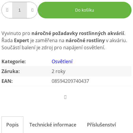
Do košíku
Vyvinuto pro
náročné požadavky rostlinných akvárií
.
Řada
Expert
je zaměřena na
náročné rostliny
v akváriu.
Součástí balení je zdroj pro napájení osvětlení.
Kategorie
:
Osvětlení
Záruka
:
2 roky
EAN
:
08594209740437
Twitter
Popis
Technické informace
Příslušenství