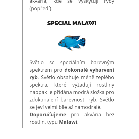
akvária, kde se vyskytují ryby
(popředí).
SPECIAL MALAWI
Světlo se speciálním barevným
spektrem pro
dokonalé vybarvení
ryb
. Světlo obsahuje méně teplého
spektra, které vyžadují rostliny
naopak je přidána modrá složka pro
zdokonalení barevnosti ryb. Světlo
se jeví velmi bíle až namodralé.
Doporučujeme
pro akvária bez
rostlin, typu
Malawi
.