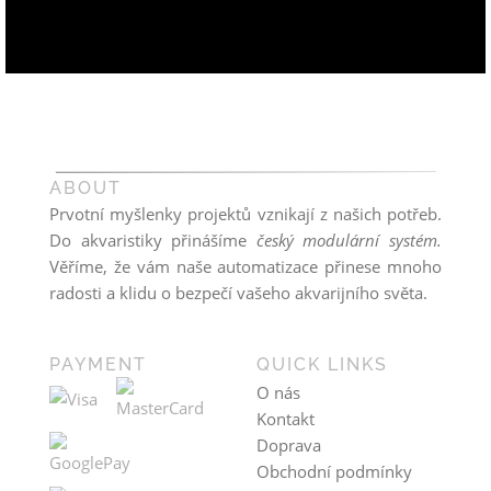
ABOUT
Prvotní myšlenky projektů vznikají z našich potřeb.
Do akvaristiky přinášíme
český modulární systém.
Věříme, že vám naše automatizace přinese mnoho
radosti a klidu o bezpečí vašeho akvarijního světa.
PAYMENT
QUICK LINKS
O nás
Kontakt
Doprava
Obchodní podmínky