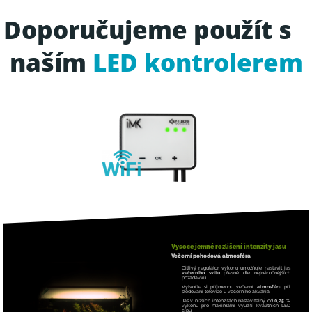
Doporučujeme použít s
naším
LED kontrolerem
Vysoce jemné rozlišení intenzity jasu
Večerní pohodová atmosféra
Citlivý regulátor výkonu umožňuje nastavit jas
večerního svitu
přesně dle nejnáročnějších
požadavků.
Vytvořte si příjmenou večerní
atmosféru
při
sledováni televize u večerního akvária.
Jas v nižších intenzitách nastavitelný od
0,25 %
výkonu pro maximální využití kvalitních LED
čipů.