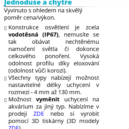
Jednoduše a chytře
Vyvinuto s ohledem na skvělý
poměr cena/výkon.
Konstrukce osvětlení je zcela
vodotěsná (IP67)
, nemusíte se
tak obávat nechtěnému
namočení světla či dokonce
celkového ponoření. Vysoká
odolnost profilu díky eloxování
(odolnost vůči korozi).
Všechny typy nabízejí možnost
nastavitelné délky uchycení v
rozmezi - 4 mm až 130 mm.
Možnost
vyměnit
uchycení na
akvárium za jiný typ. Nabízíme v
prodeji
ZDE
nebo si vyrobit
pomocí 3D tiskárny (3D modely
ZDE
).