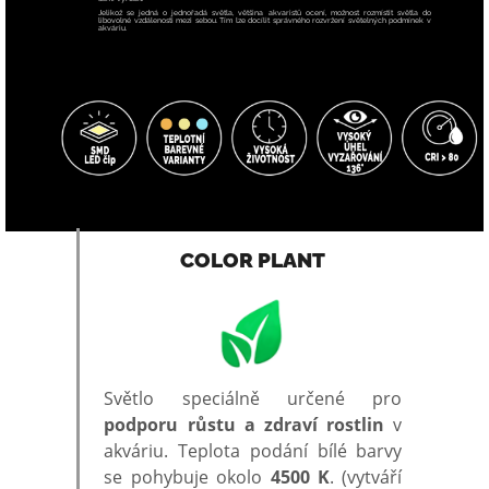
Jelikož se jedná o jednořadá světla, většina akvaristů ocení, možnost rozmístit světla do
libovolné vzdálenosti mezi sebou. Tím lze docílit správného rozvržení světelných podmínek v
akváriu.
COLOR PLANT
Světlo speciálně určené pro
podporu růstu a zdraví rostlin
v
akváriu. Teplota podání bílé barvy
se pohybuje okolo
4500 K
. (vytváří